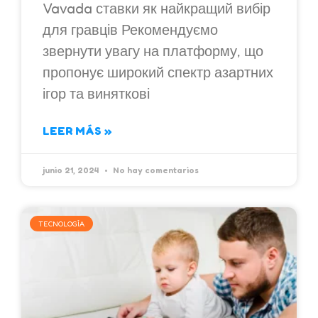
Vavada ставки як найкращий вибір
для гравців Рекомендуємо
звернути увагу на платформу, що
пропонує широкий спектр азартних
ігор та виняткові
LEER MÁS »
junio 21, 2024
No hay comentarios
TECNOLOGÍA